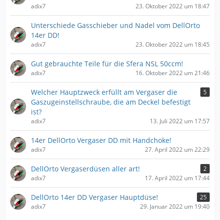
adix7
23. Oktober 2022 um 18:47
Unterschiede Gasschieber und Nadel vom DellOrto
14er DD!
adix7
23. Oktober 2022 um 18:45
Gut gebrauchte Teile für die Sfera NSL 50ccm!
adix7
16. Oktober 2022 um 21:46
Welcher Hauptzweck erfüllt am Vergaser die
5
Gaszugeinstellschraube, die am Deckel befestigt
ist?
adix7
13. Juli 2022 um 17:57
14er DellOrto Vergaser DD mit Handchoke!
adix7
27. April 2022 um 22:29
DellOrto Vergaserdüsen aller art!
2
adix7
17. April 2022 um 17:44
DellOrto 14er DD Vergaser Hauptdüse!
25
adix7
29. Januar 2022 um 19:40