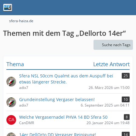
sfera-haiza.de
Themen mit dem Tag „Dellorto 14er“
Suche nach Tags
Thema
Letzte Antwort
Sfera NSL 50ccm Qualmt aus dem Auspuff bei
25
etwas längerer Strecke.
adix7
26. März 2026 um 15:00
Grundeinstellung Vergaser belassen!
10
adix7
6. September 2025 um 04:11
Welche Vergasernadel PHVA 14 BD Sfera 50
8
CanDMR
20. Januar 2024 um 19:48
14er DellOrto DD Vergaser Reinigung!
14