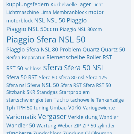
kupplungsfedern
lager
Kurbelwelle
Licht
motor
Lichtmaschine
Lima
Membranblock
NSL
NSL 50
Piaggio
motorblock
Piaggio NSL 50ccm
Piaggio NSL 80ccm
Piaggio Sfera NSL 50
Piaggio Sfera NSL 80
Problem
Quartz
Quartz 50
Riemenscheibe
Roller
RST
Reifen
Reparatur
sfera
Sfera 50 NSL
RST 50
Schloss
Sfera 50 RST
Sfera 80
sfera 80 nsl
Sfera 125
Sfera NSL 50
Sfera nsl
Sfera RST
Sfera RST 50
Sitzbank
SKR
Standgas
Startproblem
Tacho
startschwierigkeiten
tachowelle
Tankanzeige
Vario
Tph
TPH 50
tuning
Umbau
Variogewichte
Vergaser
Variomatik
Verkleidung
Wandler
Wandler 50
Wartung
Weber
ZIP
ZIP 50
zylinder
zündkerze
Zündschloss
Zündung
Öl
Ölpumpe