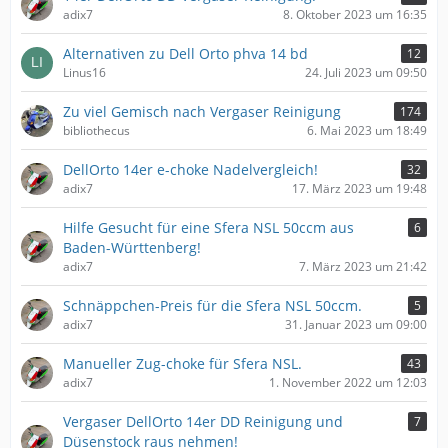
adix7
8. Oktober 2023 um 16:35
Alternativen zu Dell Orto phva 14 bd
12
Linus16
24. Juli 2023 um 09:50
Zu viel Gemisch nach Vergaser Reinigung
174
bibliothecus
6. Mai 2023 um 18:49
DellOrto 14er e-choke Nadelvergleich!
32
adix7
17. März 2023 um 19:48
Hilfe Gesucht für eine Sfera NSL 50ccm aus
6
Baden-Württenberg!
adix7
7. März 2023 um 21:42
Schnäppchen-Preis für die Sfera NSL 50ccm.
5
adix7
31. Januar 2023 um 09:00
Manueller Zug-choke für Sfera NSL.
43
adix7
1. November 2022 um 12:03
Vergaser DellOrto 14er DD Reinigung und
7
Düsenstock raus nehmen!