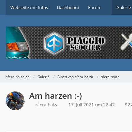
Webseite mit Infos
Dashboard
Forum
Galerie
sfera-haiza.de
Galerie
Alben von sfera-haiza
sfera-haiza
Am harzen :-)
sfera-haiza
17. Juli 2021 um 22:42
927