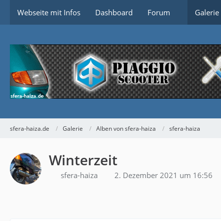
Webseite mit Infos
Dashboard
Forum
Galerie
sfera-haiza.de
Galerie
Alben von sfera-haiza
sfera-haiza
Winterzeit
sfera-haiza
2. Dezember 2021 um 16:56