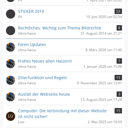
Pit
7. April 2021 um 20:33
STICKER 2019
53
Pit
10. Juni 2020 um 02:54
Rechtliches: Wichtig zum Thema Bildrechte
8
sfera-haiza
31. August 2014 um 21:21
Foren Updates
sfera-haiza
8. März 2026 um 11:40
Frohes Neues allen Haizern!
7
sfera-haiza
1. Januar 2026 um 15:08
Zitierfunktion und Regeln
15
sfera-haiza
9. November 2025 um 13:01
Ausfall der Webseite heute
3
sfera-haiza
13. August 2025 um 17:28
Computer: Die Verbindung mit dieser Website
15
ist nicht sicher!
Lutz
2. Mai 2025 um 10:59