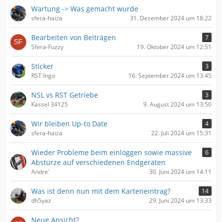
Wartung -> Was gemacht wurde
sfera-haiza
31. Dezember 2024 um 18:22
Bearbeiten von Beiträgen
7
Sfera-Fuzzy
19. Oktober 2024 um 12:51
Sticker
3
RST Ingo
16. September 2024 um 13:45
NSL vs RST Getriebe
3
Kassel 34125
9. August 2024 um 13:50
Wir bleiben Up-to Date
4
sfera-haiza
22. Juli 2024 um 15:31
Wieder Probleme beim einloggen sowie massive
6
Abstürze auf verschiedenen Endgeräten
Andre'
30. Juni 2024 um 14:11
Was ist denn nun mit dem Karteneintrag?
14
dh5yaz
29. Juni 2024 um 13:33
Neue Ansicht?